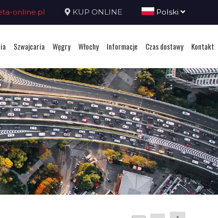
a-online.pl
KUP ONLINE
Polski
ia
Szwajcaria
Węgry
Włochy
Informacje
Czas dostawy
Kontakt