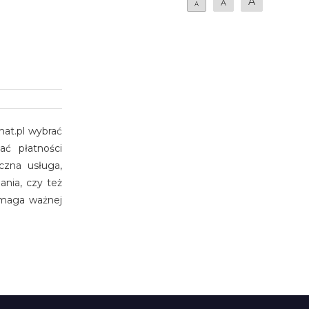
A
A
A
mat.pl wybrać
ać płatności
czna usługa,
ania, czy też
ymaga ważnej