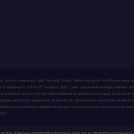
a) danych osobowych jest Feniqs.pl Prosta Spółka Akcyjna. Pani/Pana dane os
 danych osobowych z dnia 27 kwietnia 2016 r. jako usprawiedliwionego interesu 
 przepisów prawa, Pani(a) dane osobowe przechowywane będą przez okres 5 la
 dostępu do danych osobowych, prawo do ich sprostowania usunięcia lub ograni
obrowolne, jednakże niepodanie danych może skutkować niemożliwością realizac
WYCH