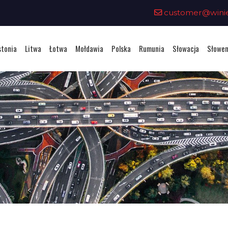
customer@winiet
stonia
Litwa
Łotwa
Mołdawia
Polska
Rumunia
Słowacja
Słowen