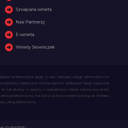
Szwajcaria winieta
Nasi Partnerzy
E-winieta
Winiety Słowniczek
obowe przetwarzane będą w celu realizacji usług/ ofertowania na
administratora, odbiorcami Pani(a) danych osobowych będą wyłącznie
t lub dłuższy w oparciu o uzasadniony interes realizowany przez
czenia przetwarzania, ma Pan(i) prawo wniesienia skargi do Prezesa
ji usług /ofertowania.