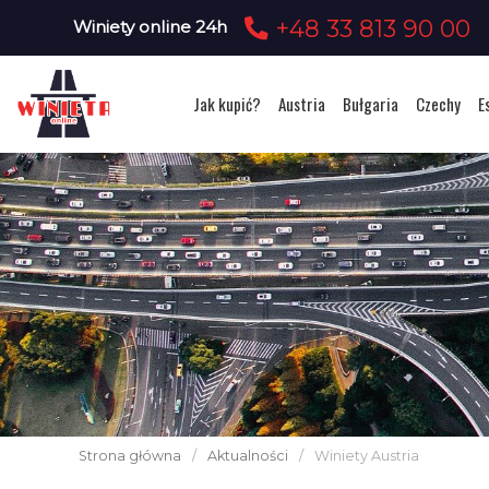
+48 33 813 90 00
Winiety online 24h
Jak kupić?
Austria
Bułgaria
Czechy
E
Strona główna
/
Aktualności
/
Winiety Austria