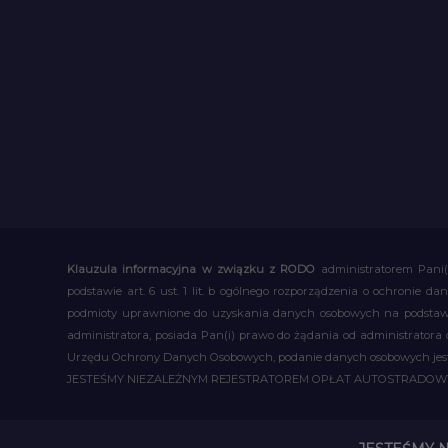
Klauzula informacyjna w związku z RODO
administratorem Pani(
podstawie art. 6 ust. 1 lit. b ogólnego rozporządzenia o ochronie
podmioty uprawnione do uzyskania danych osobowych na podstawie
administratora, posiada Pan(i) prawo do żądania od administratora
Urzędu Ochrony Danych Osobowych, podanie danych osobowych jest d
JESTEŚMY NIEZALEŻNYM REJESTRATOREM OPŁAT AUTOSTRADO