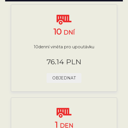
10
DNÍ
10denní viněta pro upoutávku
76.14 PLN
OBJEDNAT
1
DEN