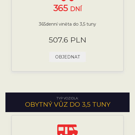
365
DNÍ
365denní viněta do 3,5 tuny
507.6 PLN
OBJEDNAT
TYP VOZIDLA:
OBYTNÝ VŮZ DO 3,5 TUNY