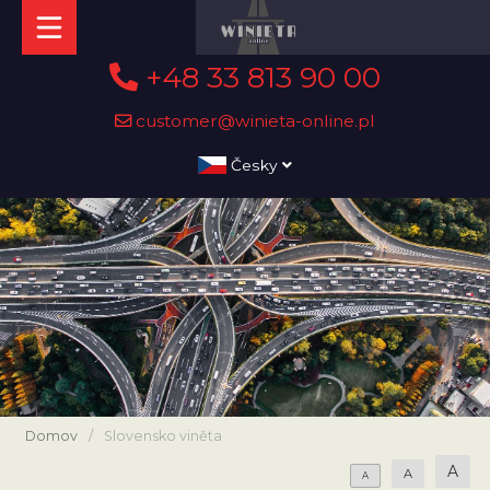
+48 33 813 90 00
customer@winieta-online.pl
Česky
Domov
/
Slovensko viněta
A
A
A