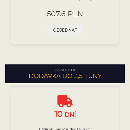
507.6 PLN
OBJEDNAT
TYP VOZIDLA:
DODÁVKA DO 3,5 TUNY
10
DNÍ
10denní viněta do 3,5 tuny