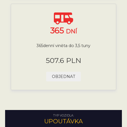
365
DNÍ
365denní viněta do 3,5 tuny
507.6 PLN
OBJEDNAT
TYP VOZIDLA:
UPOUTÁVKA