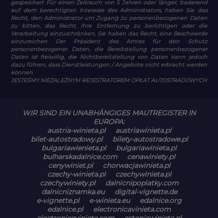
gespeichert Für einen Zeitraum von 5 Jahren oder länger, basierend
auf dem berechtigten Interesse des Administrators, haben Sie das
Recht, den Administrator um Zugang zu personenbezogenen Daten
zu bitten, das Recht, ihre Entfernung zu berichtigen oder die
Verarbeitung einzuschränken, Sie haben das Recht, eine Beschwerde
einzureichen Der Präsident des Amtes für den Schutz
personenbezogener Daten, die Bereitstellung personenbezogener
Daten ist freiwillig, die Nichtbereitstellung von Daten kann jedoch
dazu führen, dass Dienstleistungen / Angebote nicht erbracht werden
können.
JESTEŚMY NIEZALEŻNYM REJESTRATOREM OPŁAT AUTOSTRADOWYCH
WIR SIND EIN UNABHÄNGIGES MAUTREGISTER IN
EUROPA:
austria-winieta.pl
austriawinieta.pl
bilet-autostradowy.pl
bilety-autostradowe.pl
bulgariawienieta.pl
bulgariawinieta.pl
bulharskadalnice.com
cenawiniety.pl
cenywiniet.pl
chorwacjawinieta.pl
czechy-winieta.pl
czechywinieta.pl
czechywiniety.pl
dalnicnipoplatky.com
dalnicniznamka.eu
digital-vignette.de
e-vignette.pl
e-winieta.eu
edalnice.org
edalnice.pl
electronicavinieta.com
electroniceviniete.com
estoniawinieta.pl