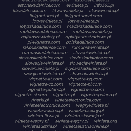
estonskadalnice.com
ewinieta.pl
info365.pl
litvadalnice.com
litwa-winieta.pl
litwawinieta.pl
livignotunel.pl
livignotunnel.com
lotvawinieta.pl
lotwawinieta.pl
lotysskadalnice.com
madarskadalnice.com
moldavskadalnice.com
moldawiawinieta.pl
najtanszewiniety.pl
oplatyautostradowe.pl
pl-vignette.com
polskadalnice.com
rakouskadalnice.com
rumuniawinieta.pl
rumunskadalnice.com
sloveniawinieta.pl
slovenskadalnice.com
slovinskadalnice.com
slowacja-winieta.pl
slowacjawinieta.pl
sloweniawinieta.pl
svycarskadalnice.com
szwajcariawinieta.pl
słoweniawinieta.pl
vignette-at.com
vignette-bg.com
vignette-cz.com
vignette-pl.com
vignette-poland.pl
vignette-ro.com
vignette-si.com
vignette.pl
vignettepoland.pl
vinetki.pl
vinietaelectronica.com
vinieteelectronice.com
wegrywinieta.pl
winieta-austria.pl
winieta-czechy.pl
winieta-litwa.pl
winieta-słowacja.pl
winieta-wegry.pl
winieta-węgry.pl
winieta.org
winietaaustria.pl
winietaaustriaonline.pl