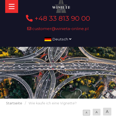
+48 33 813 90 00
customer@winieta-online.pl
Deutsch
Startseite
/
Wie kaufe ich eine Vignette?
A
A
A