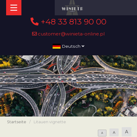
+48 33 813 90 00
customer@winieta-online.pl
Deutsch
Startseite
/
Litauen vignette
A
A
A