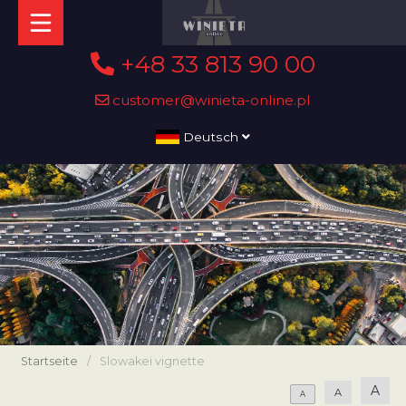
+48 33 813 90 00
customer@winieta-online.pl
Deutsch
Startseite
/
Slowakei vignette
A
A
A