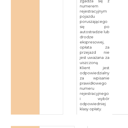
zgadza się z
numerem
rejestracyjnym
pojazdu
poruszającego
się po
autostradzie lub
drodze
ekspresowej,
opłata za
przejazd nie
jest uważana za
uiszczoną.
Klient jest
odpowiedzialny
za wpisanie
prawidłowego
numeru
rejestracyjnego
i wybór
odpowiedniej
klasy opłaty.