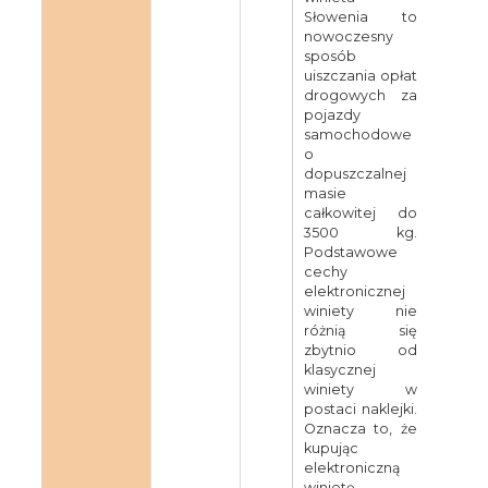
Słowenia to
nowoczesny
sposób
uiszczania opłat
drogowych za
pojazdy
samochodowe
o
dopuszczalnej
masie
całkowitej do
3500 kg.
Podstawowe
cechy
elektronicznej
winiety nie
różnią się
zbytnio od
klasycznej
winiety w
postaci naklejki.
Oznacza to, że
kupując
elektroniczną
winietę