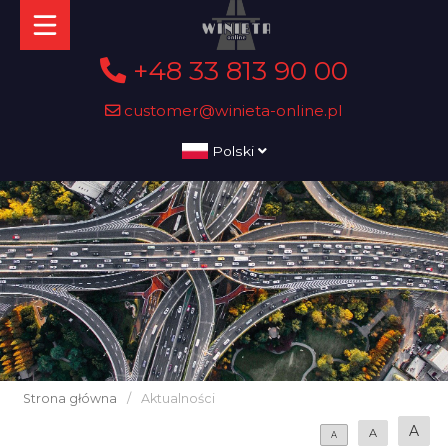
+48 33 813 90 00
customer@winieta-online.pl
Polski
Strona główna
/
Aktualności
A
A
A