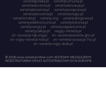
winietapolska.pl
winietarumunia.pl
winietaslovenia.pl
winietaslowacja.pl
winietaslowenia.pl
winietaszwajcaria.pl
winietasłowenia.pl
winietawegry.pl
winietomat.pl
winiety.org
winietydrogowe.pl
winietyelektroniczne.pl
winietyestonia.pl
winietywegry.pl
winietyzagraniczne.pl
winietyzakup.pl
węgry-winieta.pl
xn--sowacja-njb.org.pl
xn--soweniawinieta-gnc.pl
xn--wgry-winieta-4vb.pl
xn--winieta-sowacja-7sc.pl
xn--winieta-wgry-dwb.pl
© 2026 www.winietaonline.com JESTEŚMY NIEZALEŻNYM
REJESTRATOREM OPŁAT AUTOSTRADOWYCH W EUROPIE