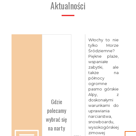
Aktualności
Włochy to nie
tylko Morze
Śródziemne?
Piękne plaże,
wspaniałe
zabytki, ale
także na
północy
ogromne
pasmo górskie
Alpy, z
Gdzie
doskonałymi
warunkami do
polecamy
uprawiania
narciarstwa,
wybrać się
snowboardu,
na narty
wysokogórskiej
zimowej