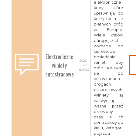
elektroniczne
kody, które
uprawniają do
korzystania z
płatnych dróg
w Europie.
Wiele krajów
europejskich
wymaga od
kierowców
Elektroniczne
posiadania
2023-
winiet, aby
winiety
11-23
móc poruszać
11:00:33
autostradowe
się po
autostradach i
drogach
ekspresowych.
Winiety są
zazwyczaj
ważne przez
określony
czas, a ich
cena zależy od
kraju, kategorii
pojazdu i