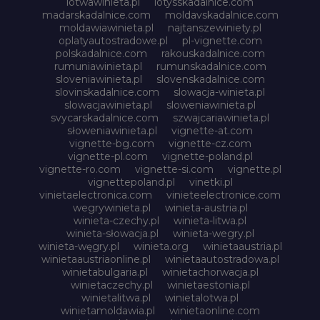
lotwawinieta.pl
lotysskadalnice.com
madarskadalnice.com
moldavskadalnice.com
moldawiawinieta.pl
najtanszewiniety.pl
oplatyautostradowe.pl
pl-vignette.com
polskadalnice.com
rakouskadalnice.com
rumuniawinieta.pl
rumunskadalnice.com
sloveniawinieta.pl
slovenskadalnice.com
slovinskadalnice.com
slowacja-winieta.pl
slowacjawinieta.pl
sloweniawinieta.pl
svycarskadalnice.com
szwajcariawinieta.pl
słoweniawinieta.pl
vignette-at.com
vignette-bg.com
vignette-cz.com
vignette-pl.com
vignette-poland.pl
vignette-ro.com
vignette-si.com
vignette.pl
vignettepoland.pl
vinetki.pl
vinietaelectronica.com
vinieteelectronice.com
wegrywinieta.pl
winieta-austria.pl
winieta-czechy.pl
winieta-litwa.pl
winieta-słowacja.pl
winieta-wegry.pl
winieta-węgry.pl
winieta.org
winietaaustria.pl
winietaaustriaonline.pl
winietaautostradowa.pl
winietabulgaria.pl
winietachorwacja.pl
winietaczechy.pl
winietaestonia.pl
winietalitwa.pl
winietalotwa.pl
winietamoldawia.pl
winietaonline.com