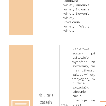
Mołdawia
winiety Rumunia
winiety Słowacja
winiety Słowenia
winiety
Szwajcaria
winiety Węgry
winiety
Papierowe
zostały już
całkowicie
wycofane ze
sprzedaży, nie
ma możliwości
zakupu winiety
tradycyjnej, w
punkcie
sprzedaży.
Obecnie
Na Litwie
zakupu
dokonuje się
zaczęły
przez
2024-