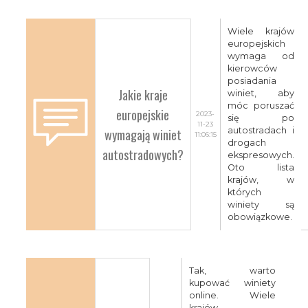
Wiele krajów
europejskich
wymaga od
kierowców
posiadania
Jakie kraje
winiet, aby
móc poruszać
europejskie
2023-
się po
11-23
wymagają winiet
autostradach i
11:06:15
drogach
autostradowych?
ekspresowych.
Oto lista
krajów, w
których
winiety są
obowiązkowe.
Tak, warto
kupować winiety
online. Wiele
krajów