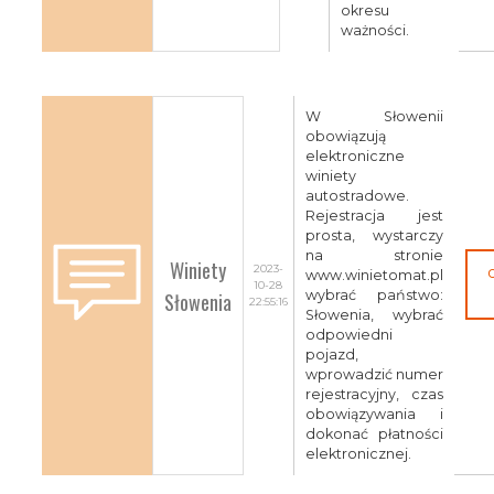
okresu
ważności.
W Słowenii
obowiązują
elektroniczne
winiety
autostradowe.
Rejestracja jest
prosta, wystarczy
na stronie
Winiety
2023-
www.winietomat.pl
10-28
Słowenia
wybrać państwo:
22:55:16
Słowenia, wybrać
odpowiedni
pojazd,
wprowadzić numer
rejestracyjny, czas
obowiązywania i
dokonać płatności
elektronicznej.