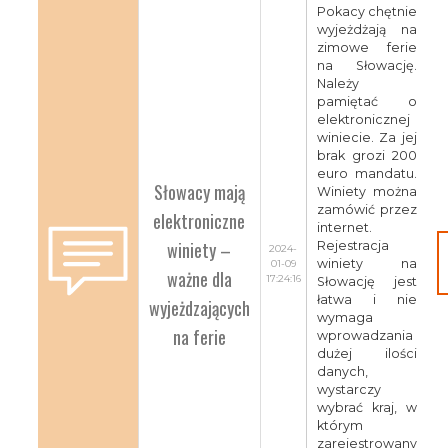
Pokacy chętnie
wyjeżdżają na
zimowe ferie
na Słowację.
Należy
pamiętać o
elektronicznej
winiecie. Za jej
brak grozi 200
euro mandatu.
Słowacy mają
Winiety można
zamówić przez
elektroniczne
internet.
winiety –
Rejestracja
2024-
winiety na
01-09
ważne dla
17:24:16
Słowację jest
łatwa i nie
wyjeżdzających
wymaga
na ferie
wprowadzania
dużej ilości
danych,
wystarczy
wybrać kraj, w
którym
zarejestrowany