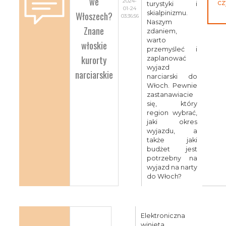
we
2024-
cz
turystyki i
01-24
Włoszech?
skialpinizmu.
03:36:56
Naszym
Znane
zdaniem,
warto
włoskie
przemyśleć i
kurorty
zaplanować
wyjazd
narciarskie
narciarski do
Włoch. Pewnie
zastanawiacie
się, który
region wybrać,
jaki okres
wyjazdu, a
także jaki
budżet jest
potrzebny na
wyjazd na narty
do Włoch?
Elektroniczna
winieta