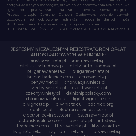
dostępu do danych osobowych, prawo do ich sprostowania usunięcia lub
ograniczenia przetwarzania, ma Pan(i) prawo wniesienia skargi do
Prezesa Urzędu Ochrony Danych Osobowych, podanie danych
osobowych jest dobrowolne, jednakże niepodanie danych może
skutkować niemożliwością realizacji usług /ofertowania.
JESTEŚMY NIEZALEŻNYM REJESTRATOREM OPŁAT AUTOSTRADOWYCH
JESTEŚMY NIEZALEŻNYM REJESTRATOREM OPŁAT
AUTOSTRADOWYCH W EUROPIE:
austria-winieta.pl
austriawinieta.pl
bilet-autostradowy.pl
bilety-autostradowe.pl
bulgariawienieta.pl
bulgariawinieta.pl
bulharskadalnice.com
cenawiniety.pl
cenywiniet.pl
chorwacjawinieta.pl
czechy-winieta.pl
czechywinieta.pl
czechywiniety.pl
dalnicnipoplatky.com
dalnicniznamka.eu
digital-vignette.de
e-vignette.pl
e-winieta.eu
edalnice.org
edalnice.pl
electronicavinieta.com
electroniceviniete.com
estoniawinieta.pl
estonskadalnice.com
ewinieta.pl
info365.pl
litvadalnice.com
litwa-winieta.pl
litwawinieta.pl
livignotunel.pl
livignotunnel.com
lotvawinieta.pl