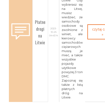
Litwie. Gdy
wybierasz się
na Litwę,
musisz
wiedzieć, że
Płatne
samochody
osobowe są
drogi
2023-
czytaj 
zwolnione z
10-26
na
winiet, ale
»
04:43:14
kierowcy
Litwie
samochodów
ciężarowych
muszą je
mieć, a także
wszystkie
pojazdy
użytkowe
powyżej 3 ton
DMC.
Zapoznaj się
także z listą
płatnych
dróg na
Litwie.