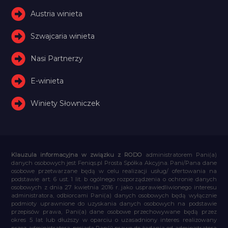
Austria winieta
Szwajcaria winieta
Nasi Partnerzy
E-winieta
Winiety Słowniczek
Klauzula informacyjna w związku z RODO
administratorem Pani(a)
danych osobowych jest Feniqs.pl Prosta Spółka Akcyjna. Pani/Pana dane
osobowe przetwarzane będą w celu realizacji usług/ ofertowania na
podstawie art. 6 ust. 1 lit. b ogólnego rozporządzenia o ochronie danych
osobowych z dnia 27 kwietnia 2016 r. jako usprawiedliwionego interesu
administratora, odbiorcami Pani(a) danych osobowych będą wyłącznie
podmioty uprawnione do uzyskania danych osobowych na podstawie
przepisów prawa, Pani(a) dane osobowe przechowywane będą przez
okres 5 lat lub dłuższy w oparciu o uzasadniony interes realizowany
przez administratora, posiada Pan(i) prawo do żądania od administratora