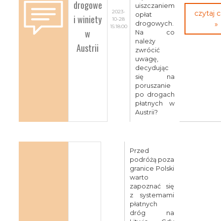
drogowe
uiszczaniem
2023-
czytaj 
opłat
i winiety
10-28
drogowych.
»
15:18:00
w
Na co
należy
Austrii
zwrócić
uwagę,
decydując
się na
poruszanie
po drogach
płatnych w
Austrii?
Przed
podróżą poza
granice Polski
warto
zapoznać się
z systemami
płatnych
dróg na