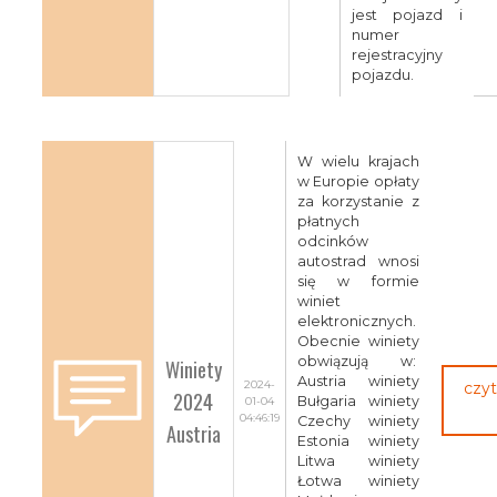
jest pojazd i
numer
rejestracyjny
pojazdu.
W wielu krajach
w Europie opłaty
za korzystanie z
płatnych
odcinków
autostrad wnosi
się w formie
winiet
elektronicznych.
Obecnie winiety
obwiązują w:
Winiety
Austria winiety
2024-
czyt
2024
Bułgaria winiety
01-04
04:46:19
Czechy winiety
Austria
Estonia winiety
Litwa winiety
Łotwa winiety