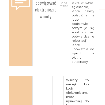
obowiązywać
elektroniczne
01-03
11:31:28
zgłoszenie,
elektroniczne
które należy
winiety
opłacić i na
jego
podstawie
otrzymuje się
elektroniczne
potwierdzenie
rejestracji,
które
upoważnia do
wjazdu na
płatne
autostrady.
Winiety to
naklejki lub
kody
elektroniczne,
które
uprawniają do