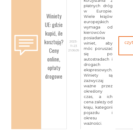
korzystania z
płatnych dróg
w Europie.
Winiety
Wiele krajów
europejskich
UE: gdzie
wymaga od
kupić, ile
kierowców
posiadania
kosztują?
2023-
czyt
winiet, aby
11-23
Ceny
móc poruszać
21:06:09
się po
online,
autostradach i
drogach
opłaty
ekspresowych.
drogowe
Winiety są
zazwyczaj
ważne przez
określony
czas, a ich
cena zależy od
kraju, kategorii
pojazdu i
okresu
ważności.