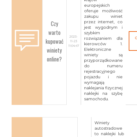
europejskich
oferuje możliwość
zakupu winiet
Czy
przez internet, co
jest wygodnym i
warto
szybkim
2023-
rozwiązaniem dla
kupować
11-23
kierowców 1.
11:04:47
winiety
Elektroniczne
winiety są
online?
przyporządkowane
do numeru
rejestracyjnego
pojazdu i nie
wymagają
naklejania fizycznej
naklejki na szybę
samochodu.
Winiety
autostradowe
to naklejki lub