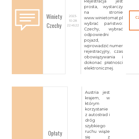
Rejestracja jest
prosta, wystarczy
na stronie
Winiety
2023-
c
www.winietomat.pl
10-28
Czechy
wybrać państwo:
22:45:22
Czechy, wybrać
odpowiedni
pojazd,
wprowadzić numer
rejestracyjny, czas
obowiązywania i
dokonać płatności
elektronicznej.
Austria jest
krajem, w
którym
korzystanie
z autostrad i
dróg
szybkiego
Opłaty
ruchu wiąże
się z