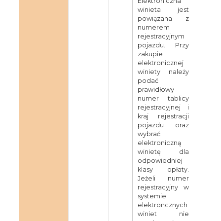
Elektroniczna
winieta jest
powiązana z
numerem
rejestracyjnym
pojazdu. Przy
zakupie
elektronicznej
winiety należy
podać
prawidłowy
numer tablicy
rejestracyjnej i
kraj rejestracji
pojazdu oraz
wybrać
elektroniczną
winietę dla
odpowiedniej
klasy opłaty.
Jeżeli numer
rejestracyjny w
systemie
elektroncznych
winiet nie