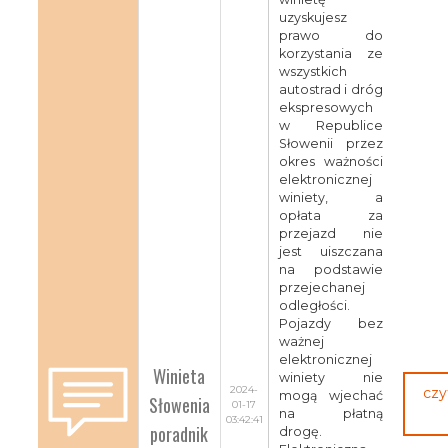
uzyskujesz
prawo do
korzystania ze
wszystkich
autostrad i dróg
ekspresowych
w Republice
Słowenii przez
okres ważności
elektronicznej
winiety, a
opłata za
przejazd nie
jest uiszczana
na podstawie
przejechanej
odległości.
Pojazdy bez
ważnej
elektronicznej
Winieta
winiety nie
2024-
czy
mogą wjechać
Słowenia
01-17
na płatną
03:42:41
poradnik
drogę.