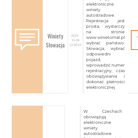
elektroniczne
winiety
autostradowe.
Rejestracja jest
prosta, wystarczy
na stronie
Winiety
2023-
www.winietomat.pl
10-28
Słowacja
wybrać państwo:
22:50:23
Słowacja, wybrać
odpowiedni
pojazd,
wprowadzić numer
rejestracyjny, czas
obowiązywania i
dokonać płatności
elektronicznej.
W Czechach
obowiązują
elektroniczne
winiety
autostradowe.