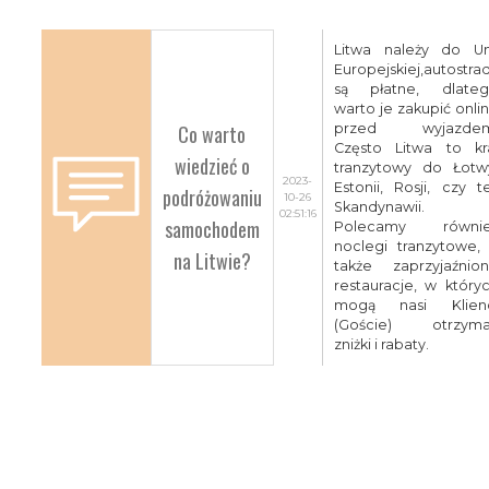
Litwa należy do Un
Europejskiej,autostra
są płatne, dlate
warto je zakupić onli
Co warto
przed wyjazdem
Często Litwa to kr
wiedzieć o
tranzytowy do Łotw
2023-
Estonii, Rosji, czy t
podróżowaniu
10-26
Skandynawii.
02:51:16
samochodem
Polecamy równie
noclegi tranzytowe,
na Litwie?
także zaprzyjaźnio
restauracje, w który
mogą nasi Klien
(Goście) otrzym
zniżki i rabaty.