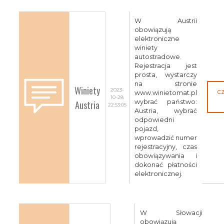
W Austrii
obowiązują
elektroniczne
winiety
autostradowe.
Rejestracja jest
prosta, wystarczy
na stronie
Winiety
2023-
c
www.winietomat.pl
10-28
Austria
wybrać państwo:
22:53:05
Austria, wybrać
odpowiedni
pojazd,
wprowadzić numer
rejestracyjny, czas
obowiązywania i
dokonać płatności
elektronicznej.
W Słowacji
obowiązują