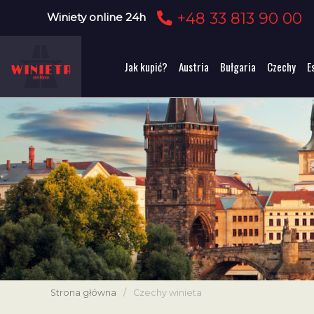
+48 33 813 90 00
Winiety online 24h
Jak kupić?
Austria
Bułgaria
Czechy
E
Strona główna
/
Czechy winieta