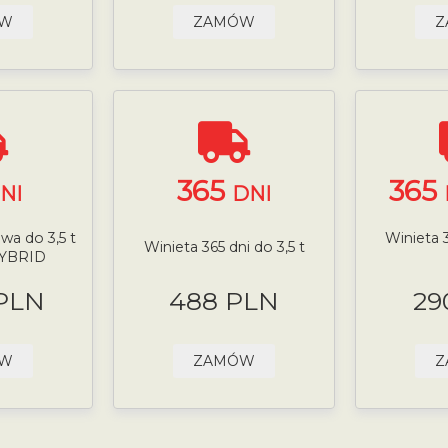
ÓW
ZAMÓW
Z
365
365
NI
DNI
wa do 3,5 t
Winieta 3
Winieta 365 dni do 3,5 t
HYBRID
 PLN
488 PLN
29
ÓW
ZAMÓW
Z