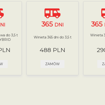
365
365
NI
DNI
wa do 3,5 t
Winieta 3
Winieta 365 dni do 3,5 t
HYBRID
 PLN
488 PLN
29
ÓW
ZAMÓW
Z