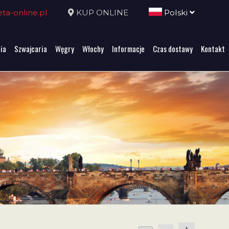
a-online.pl
KUP ONLINE
Polski
ia
Szwajcaria
Węgry
Włochy
Informacje
Czas dostawy
Kontakt