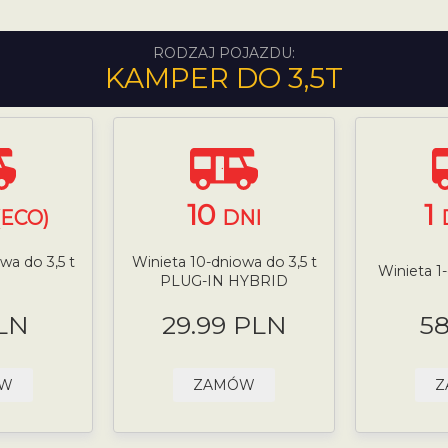
RODZAJ POJAZDU:
KAMPER DO 3,5T
10
1
(ECO)
DNI
wa do 3,5 t
Winieta 10-dniowa do 3,5 t
Winieta 1
PLUG-IN HYBRID
LN
29.99 PLN
5
ÓW
ZAMÓW
Z