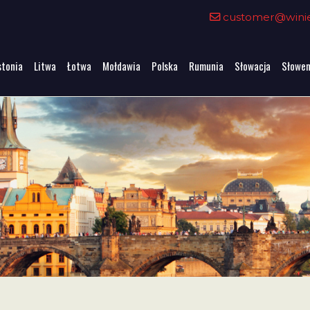
customer@winiet
stonia
Litwa
Łotwa
Mołdawia
Polska
Rumunia
Słowacja
Słowen