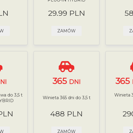
LN
29.99 PLN
5
ÓW
ZAMÓW
Z
365
365
NI
DNI
wa do 3,5 t
Winieta 3
Winieta 365 dni do 3,5 t
HYBRID
 PLN
488 PLN
29
ÓW
ZAMÓW
Z