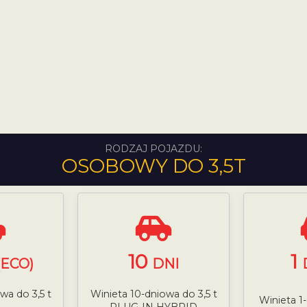
RODZAJ POJAZDU:
OSOBOWY DO 3,5T
10
1
(ECO)
DNI
wa do 3,5 t
Winieta 10-dniowa do 3,5 t
Winieta 1
PLUG-IN HYBRID