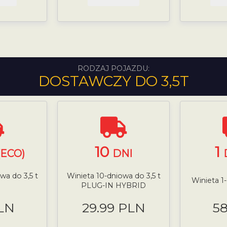
RODZAJ POJAZDU:
DOSTAWCZY DO 3,5T
10
1
(ECO)
DNI
wa do 3,5 t
Winieta 10-dniowa do 3,5 t
Winieta 1
PLUG-IN HYBRID
LN
29.99 PLN
5