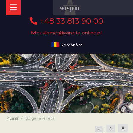
+48 33 813 90 00
customer@winieta-online.pl
Română
Acasă
/
Bulgaria vinietă
A
A
A