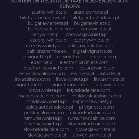
SUNTEM UN REGISTR DE TAXE INDEPENDENȚĂ ÎN
EUROPA:
austria-winieta.pl
austriawinieta.pl
bilet-autostradowy.pl
bilety-autostradowe.pl
bulgariawienieta.pl
bulgariawinieta.pl
bulharskadalnice.com
cenawiniety.pl
cenywiniet.pl
chorwacjawinieta.pl
czechy-winieta.pl
czechywinieta.pl
czechywiniety.pl
dalnicnipoplatky.com
dalnicniznamka.eu
digital-vignette.de
e-vignette.pl
e-winieta.eu
edalnice.org
edalnice.pl
electronicavinieta.com
electroniceviniete.com
estoniawinieta.pl
estonskadalnice.com
ewinieta.pl
info365.pl
litvadalnice.com
litwa-winieta.pl
litwawinieta.pl
livignotunel.pl
livignotunnel.com
lotvawinieta.pl
lotwawinieta.pl
lotysskadalnice.com
madarskadalnice.com
moldavskadalnice.com
moldawiawinieta.pl
najtanszewiniety.pl
oplatyautostradowe.pl
pl-vignette.com
polskadalnice.com
rakouskadalnice.com
rumuniawinieta.pl
rumunskadalnice.com
sloveniawinieta.pl
slovenskadalnice.com
slovinskadalnice.com
slowacja-winieta.pl
slowacjawinieta.pl
sloweniawinieta.pl