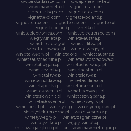
svycarskadalnice.com
szwajcariawinieta.pl
słoweniawinieta.pl
vignette-at.com
vignette-bg.com
vignette-cz.com
vignette-pl.com
vignette-poland.pl
vignette-ro.com
vignette-si.com
vignette.pl
vignettepoland.pl
vinetki.pl
vinietaelectronica.com
vinieteelectronice.com
wegrywinieta.pl
winieta-austria.pl
winieta-czechy.pl
winieta-litwa.pl
winieta-słowacja.pl
winieta-wegry.pl
winieta-węgry.pl
winieta.org
winietaaustria.pl
winietaaustriaonline.pl
winietaautostradowa.pl
winietabulgaria.pl
winietachorwacja.pl
winietaczechy.pl
winietaestonia.pl
winietalitwa.pl
winietalotwa.pl
winietamoldawia.pl
winietaonline.com
winietapolska.pl
winietarumunia.pl
winietaslovenia.pl
winietaslowacja.pl
winietaslowenia.pl
winietaszwajcaria.pl
winietasłowenia.pl
winietawegry.pl
winietomat.pl
winiety.org
winietydrogowe.pl
winietyelektroniczne.pl
winietyestonia.pl
winietywegry.pl
winietyzagraniczne.pl
winietyzakup.pl
węgry-winieta.pl
xn--sowacja-njb.org.pl
xn--soweniawinieta-gnc.pl