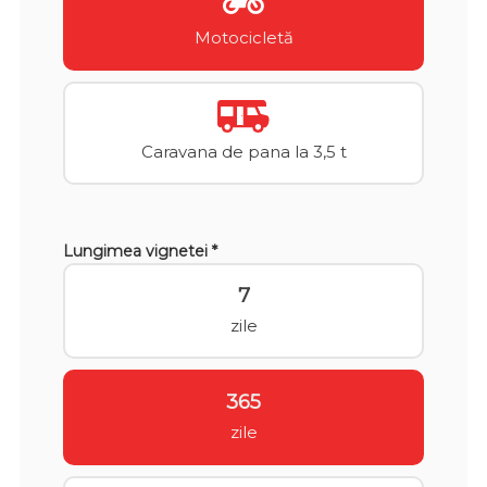
Motocicletă
Caravana de pana la 3,5 t
Lungimea vignetei *
7
zile
365
zile