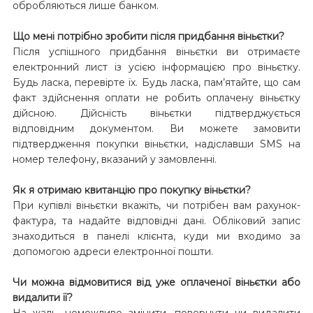
обробляються лише банком.
Що мені потрібно зробити після придбання віньєтки?
Після успішного придбання віньєтки ви отримаєте
електронний лист із усією інформацією про віньєтку.
Будь ласка, перевірте їх. Будь ласка, пам’ятайте, що сам
факт здійснення оплати не робить оплачену віньєтку
дійсною. Дійсність віньєтки підтверджується
відповідним документом. Ви можете замовити
підтвердження покупки віньєтки, надіславши SMS на
номер телефону, вказаний у замовленні.
Як я отримаю квитанцію про покупку віньєтки?
При купівлі віньєтки вкажіть, чи потрібен вам рахунок-
фактура, та надайте відповідні дані. Обліковий запис
знаходиться в панелі клієнта, куди ми входимо за
допомогою адреси електронної пошти.
Чи можна відмовитися від уже оплаченої віньєтки або
видалити її?
На жаль, неможливо змінити, повернути чи видалити