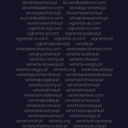
sloveniawinieta.pl
slovenskadalnice.com
slovinskadalnice.com
slowacja-winieta.pl
slowacjawinieta.pl
sloweniawinieta.pl
svycarskadalnice.com
szwajcariawinieta.pl
słoweniawinieta.pl
vignette-at.com
vignette-bg.com
vignette-cz.com
vignette-pl.com
vignette-poland.pl
vignette-ro.com
vignette-si.com
vignette.pl
vignettepoland.pl
vinetki.pl
vinietaelectronica.com
vinieteelectronice.com
wegrywinieta.pl
winieta-austria.pl
winieta-czechy.pl
winieta-litwa.pl
winieta-słowacja.pl
winieta-wegry.pl
winieta-węgry.pl
winieta.org
winietaaustria.pl
winietaaustriaonline.pl
winietaautostradowa.pl
winietabulgaria.pl
winietachorwacja.pl
winietaczechy.pl
winietaestonia.pl
winietalitwa.pl
winietalotwa.pl
winietamoldawia.pl
winietaonline.com
winietapolska.pl
winietarumunia.pl
winietaslovenia.pl
winietaslowacja.pl
winietaslowenia.pl
winietaszwajcaria.pl
winietasłowenia.pl
winietawegry.pl
winietomat.pl
winiety.org
winietydrogowe.pl
winietyelektroniczne.pl
winietyestonia.pl