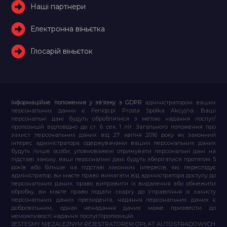
Наші партнери
Електронна віньєтка
Глосарій віньєток
Інформаційне положення у зв’язку з GDPR
адміністратором ваших
персональних даних є Feniqs.pl Prosta Spółka Akcyjna. Ваші
персональні дані будуть оброблятися з метою надання послуг/
пропозицій відповідно до ст. 6 сек. 1 літ. Загального положення про
захист персональних даних від 27 квітня 2016 року як законний
інтерес адміністратора, одержувачами ваших персональних даних
будуть лише особи, уповноважені отримувати персональні дані на
підставі закону, ваші персональні дані будуть зберігатися протягом 5
років або більше на підставі законних інтересів, які переслідує
адміністратор, ви маєте право вимагати від адміністратора доступу до
персональних даних, право виправити їх видалення або обмежити
обробку, ви маєте право подати скаргу до Управління із захисту
персональних даних президента, надання персональних даних є
добровільним, однак ненадання даних може призвести до
неможливості надання послуг/пропозицій.
JESTEŚMY NIEZALEŻNYM REJESTRATOREM OPŁAT AUTOSTRADOWYCH