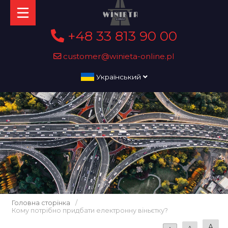
+48 33 813 90 00
customer@winieta-online.pl
Український
Головна сторінка
/
Кому потрібно придбати електронну віньєтку?
A
A