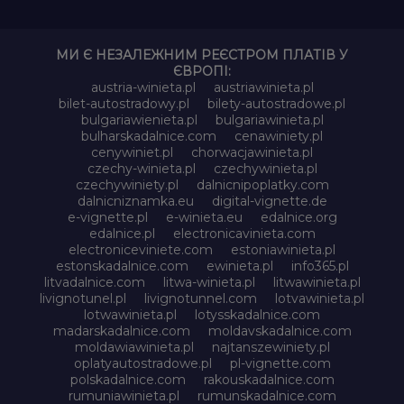
МИ Є НЕЗАЛЕЖНИМ РЕЄСТРОМ ПЛАТІВ У
ЄВРОПІ:
austria-winieta.pl
austriawinieta.pl
bilet-autostradowy.pl
bilety-autostradowe.pl
bulgariawienieta.pl
bulgariawinieta.pl
bulharskadalnice.com
cenawiniety.pl
cenywiniet.pl
chorwacjawinieta.pl
czechy-winieta.pl
czechywinieta.pl
czechywiniety.pl
dalnicnipoplatky.com
dalnicniznamka.eu
digital-vignette.de
e-vignette.pl
e-winieta.eu
edalnice.org
edalnice.pl
electronicavinieta.com
electroniceviniete.com
estoniawinieta.pl
estonskadalnice.com
ewinieta.pl
info365.pl
litvadalnice.com
litwa-winieta.pl
litwawinieta.pl
livignotunel.pl
livignotunnel.com
lotvawinieta.pl
lotwawinieta.pl
lotysskadalnice.com
madarskadalnice.com
moldavskadalnice.com
moldawiawinieta.pl
najtanszewiniety.pl
oplatyautostradowe.pl
pl-vignette.com
polskadalnice.com
rakouskadalnice.com
rumuniawinieta.pl
rumunskadalnice.com