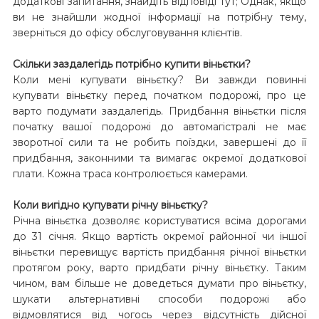
додаткові запитання, знайдіть відповіді тут; Однак, якщо
ви не знайшли жодної інформації на потрібну тему,
зверніться до офісу обслуговування клієнтів.
Скільки заздалегідь потрібно купити віньєтки?
Коли мені купувати віньєтку? Ви завжди повинні
купувати віньєтку перед початком подорожі, про це
варто подумати заздалегідь. Придбання віньєтки після
початку вашої подорожі до автомагістралі не має
зворотної сили та не робить поїздки, завершені до її
придбання, законними та вимагає окремої додаткової
плати. Кожна траса контролюється камерами.
Коли вигідно купувати річну віньєтку?
Річна віньєтка дозволяє користуватися всіма дорогами
до 31 січня. Якщо вартість окремої районної чи іншої
віньєтки перевищує вартість придбання річної віньєтки
протягом року, варто придбати річну віньєтку. Таким
чином, вам більше не доведеться думати про віньєтку,
шукати альтернативні способи подорожі або
відмовлятися від чогось через відсутність дійсної