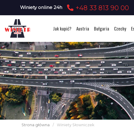
+48 33 813 90 00
Winiety online 24h
Jak kupić?
Austria
Bułgaria
Czechy
E
Strona główna
/
Winiety Słowniczek