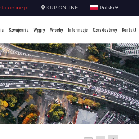
a-online.pl
KUP ONLINE
Polski
ia
Szwajcaria
Węgry
Włochy
Informacje
Czas dostawy
Kontakt