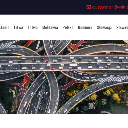
customer@winiet
stonia
Litwa
Łotwa
Mołdawia
Polska
Rumunia
Słowacja
Słowen