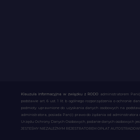
Klauzula informacyjna w związku z RODO
administratorem Pani(
podstawie art. 6 ust. 1 lit. b ogólnego rozporządzenia o ochronie
podmioty uprawnione do uzyskania danych osobowych na podstawie
administratora, posiada Pan(i) prawo do żądania od administratora
Urzędu Ochrony Danych Osobowych, podanie danych osobowych jest d
JESTEŚMY NIEZALEŻNYM REJESTRATOREM OPŁAT AUTOSTRADO