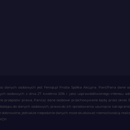
a) danych osobowych jest Feniqs.pl Prosta Spółka Akcyjna. Pani/Pana dane os
 danych osobowych z dnia 27 kwietnia 2016 r. jako usprawiedliwionego interesu 
 przepisów prawa, Pani(a) dane osobowe przechowywane będą przez okres 5 la
 dostępu do danych osobowych, prawo do ich sprostowania usunięcia lub ograni
obrowolne, jednakże niepodanie danych może skutkować niemożliwością realizac
WYCH