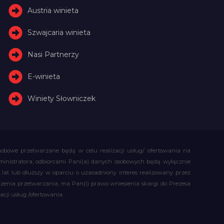
Austria winieta
Szwajcaria winieta
Nasi Partnerzy
E-winieta
Winiety Słowniczek
obowe przetwarzane będą w celu realizacji usług/ ofertowania na
administratora, odbiorcami Pani(a) danych osobowych będą wyłącznie
t lub dłuższy w oparciu o uzasadniony interes realizowany przez
czenia przetwarzania, ma Pan(i) prawo wniesienia skargi do Prezesa
ji usług /ofertowania.